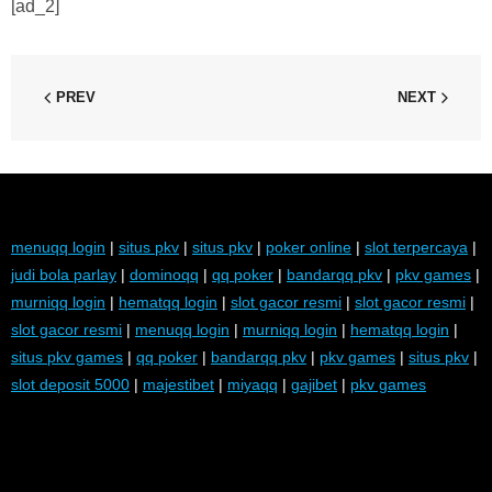
[ad_2]
PREV
NEXT
menuqq login
|
situs pkv
|
situs pkv
|
poker online
|
slot terpercaya
|
judi bola parlay
|
dominoqq
|
qq poker
|
bandarqq pkv
|
pkv games
|
murniqq login
|
hematqq login
|
slot gacor resmi
|
slot gacor resmi
|
slot gacor resmi
|
menuqq login
|
murniqq login
|
hematqq login
|
situs pkv games
|
qq poker
|
bandarqq pkv
|
pkv games
|
situs pkv
|
slot deposit 5000
|
majestibet
|
miyaqq
|
gajibet
|
pkv games