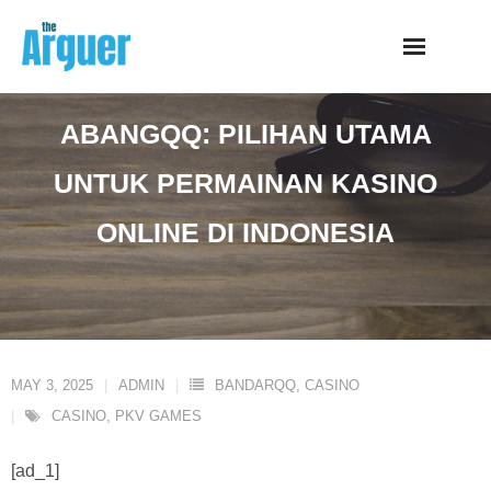
Skip
to
content
ABANGQQ: PILIHAN UTAMA
UNTUK PERMAINAN KASINO
ONLINE DI INDONESIA
MAY 3, 2025
ADMIN
BANDARQQ
,
CASINO
CASINO
,
PKV GAMES
[ad_1]