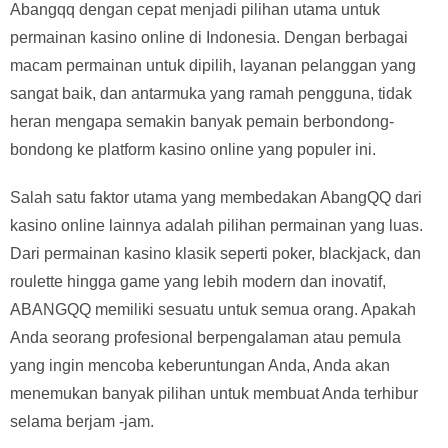
Abangqq dengan cepat menjadi pilihan utama untuk
permainan kasino online di Indonesia. Dengan berbagai
macam permainan untuk dipilih, layanan pelanggan yang
sangat baik, dan antarmuka yang ramah pengguna, tidak
heran mengapa semakin banyak pemain berbondong-
bondong ke platform kasino online yang populer ini.
Salah satu faktor utama yang membedakan AbangQQ dari
kasino online lainnya adalah pilihan permainan yang luas.
Dari permainan kasino klasik seperti poker, blackjack, dan
roulette hingga game yang lebih modern dan inovatif,
ABANGQQ memiliki sesuatu untuk semua orang. Apakah
Anda seorang profesional berpengalaman atau pemula
yang ingin mencoba keberuntungan Anda, Anda akan
menemukan banyak pilihan untuk membuat Anda terhibur
selama berjam -jam.