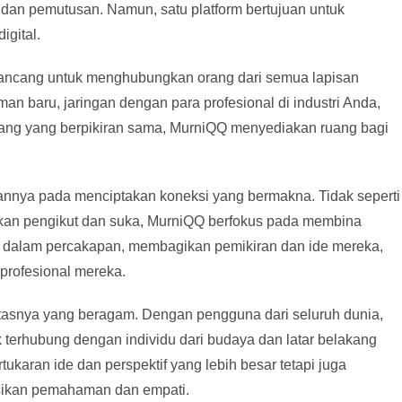
an pemutusan. Namun, satu platform bertujuan untuk
gital.
dirancang untuk menghubungkan orang dari semua lapisan
n baru, jaringan dengan para profesional di industri Anda,
rang yang berpikiran sama, MurniQQ menyediakan ruang bagi
annya pada menciptakan koneksi yang bermakna. Tidak seperti
askan pengikut dan suka, MurniQQ berfokus pada membina
at dalam percakapan, membagikan pemikiran dan ide mereka,
profesional mereka.
tasnya yang beragam. Dengan pengguna dari seluruh dunia,
terhubung dengan individu dari budaya dan latar belakang
ukaran ide dan perspektif yang lebih besar tetapi juga
kan pemahaman dan empati.