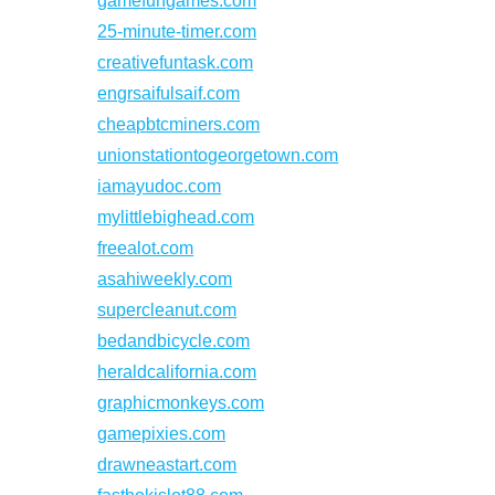
gamefungames.com
25-minute-timer.com
creativefuntask.com
engrsaifulsaif.com
cheapbtcminers.com
unionstationtogeorgetown.com
iamayudoc.com
mylittlebighead.com
freealot.com
asahiweekly.com
supercleanut.com
bedandbicycle.com
heraldcalifornia.com
graphicmonkeys.com
gamepixies.com
drawneastart.com