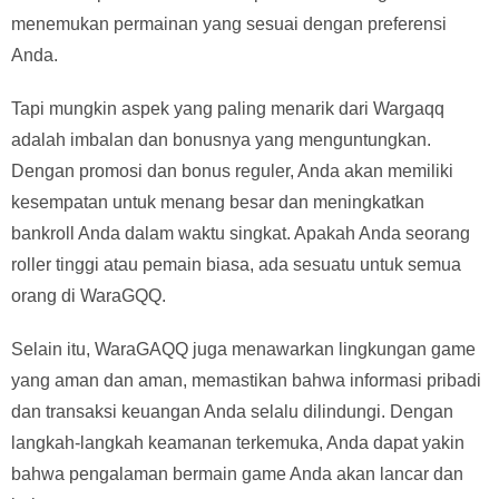
menemukan permainan yang sesuai dengan preferensi
Anda.
Tapi mungkin aspek yang paling menarik dari Wargaqq
adalah imbalan dan bonusnya yang menguntungkan.
Dengan promosi dan bonus reguler, Anda akan memiliki
kesempatan untuk menang besar dan meningkatkan
bankroll Anda dalam waktu singkat. Apakah Anda seorang
roller tinggi atau pemain biasa, ada sesuatu untuk semua
orang di WaraGQQ.
Selain itu, WaraGAQQ juga menawarkan lingkungan game
yang aman dan aman, memastikan bahwa informasi pribadi
dan transaksi keuangan Anda selalu dilindungi. Dengan
langkah-langkah keamanan terkemuka, Anda dapat yakin
bahwa pengalaman bermain game Anda akan lancar dan