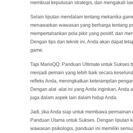
membuat keputusan strategis, dan mengakali law
Selain liputan mendalam tentang mekanika game
menawarkan wawasan yang berharga tentang psi
mempertahankan pola pikir yang positif, dan m
Dengan tips dan teknik ini, Anda akan dapat tet
game.
Tapi MarioQQ: Panduan Ultimate untuk Sukses b
menjadi pemain yang lebih baik secara keselur
refleks Anda, meningkatkan keterampilan peng
Dengan alat -alat ini yang Anda inginkan, Anda
juga dalam aspek lain dalam hidup Anda.
Jadi, jika Anda siap untuk membawa permainan A
Panduan Utama untuk Sukses. Dengan liputan ko
wawasan psikologis, panduan ini memiliki semua