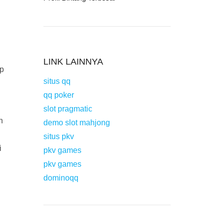
LINK LAINNYA
ap
situs qq
qq poker
slot pragmatic
n
demo slot mahjong
situs pkv
i
pkv games
pkv games
dominoqq