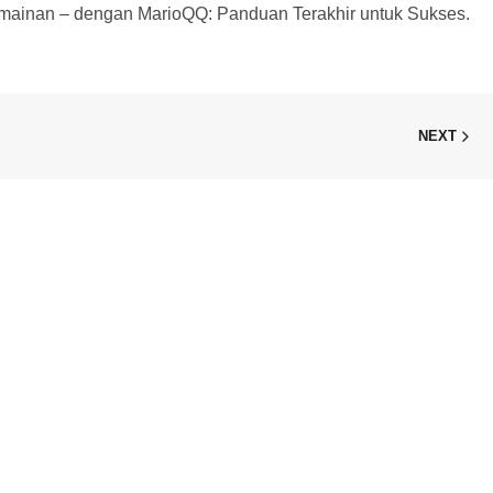
 permainan – dengan MarioQQ: Panduan Terakhir untuk Sukses.
NEXT