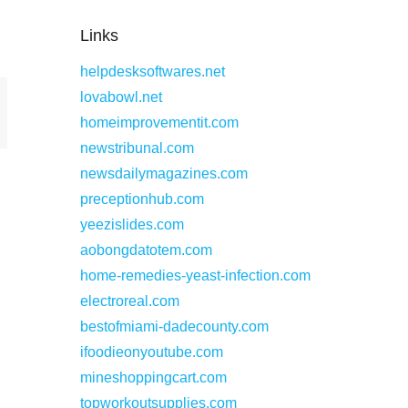
Links
helpdesksoftwares.net
lovabowl.net
homeimprovementit.com
newstribunal.com
newsdailymagazines.com
preceptionhub.com
yeezislides.com
aobongdatotem.com
home-remedies-yeast-infection.com
electroreal.com
bestofmiami-dadecounty.com
ifoodieonyoutube.com
mineshoppingcart.com
topworkoutsupplies.com