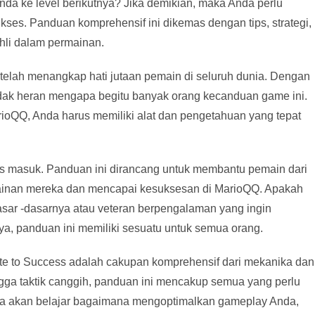
a ke level berikutnya? Jika demikian, maka Anda perlu
es. Panduan komprehensif ini dikemas dengan tips, strategi,
hli dalam permainan.
telah menangkap hati jutaan pemain di seluruh dunia. Dengan
tidak heran mengapa begitu banyak orang kecanduan game ini.
arioQQ, Anda harus memiliki alat dan pengetahuan yang tepat
ss masuk. Panduan ini dirancang untuk membantu pemain dari
ainan mereka dan mencapai kesuksesan di MarioQQ. Apakah
sar -dasarnya atau veteran berpengalaman yang ingin
a, panduan ini memiliki sesuatu untuk semua orang.
ate to Success adalah cakupan komprehensif dari mekanika dan
ingga taktik canggih, panduan ini mencakup semua yang perlu
da akan belajar bagaimana mengoptimalkan gameplay Anda,