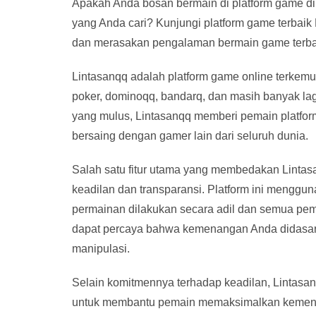
Apakah Anda bosan bermain di platform game d
yang Anda cari? Kunjungi platform game terbai
dan merasakan pengalaman bermain game terba
Lintasanqq adalah platform game online terke
poker, dominoqq, bandarq, dan masih banyak l
yang mulus, Lintasanqq memberi pemain platfo
bersaing dengan gamer lain dari seluruh dunia.
Salah satu fitur utama yang membedakan Lintas
keadilan dan transparansi. Platform ini mengg
permainan dilakukan secara adil dan semua pem
dapat percaya bahwa kemenangan Anda didasark
manipulasi.
Selain komitmennya terhadap keadilan, Lintas
untuk membantu pemain memaksimalkan kemenang