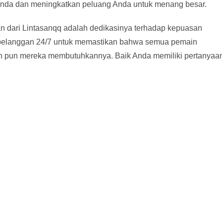
Anda dan meningkatkan peluang Anda untuk menang besar.
dari Lintasanqq adalah dedikasinya terhadap kepuasan
 pelanggan 24/7 untuk memastikan bahwa semua pemain
n pun mereka membutuhkannya. Baik Anda memiliki pertanyaa
ait masalah teknis, tim support yang ramah dan
 membantu.
kemenangan Anda dan membawa pengalaman bermain game Anda
tasanqq adalah jawabannya. Dengan komitmennya terhadap
n yang luar biasa, Lintasanqq adalah pilihan sempurna bagi
lah dengan Lintasanqq hari ini dan mulailah meraih
NEXT