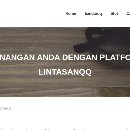
Home
bandarqq
Slot
C
ENANGAN ANDA DENGAN PLATFO
LINTASANQQ
GAMES