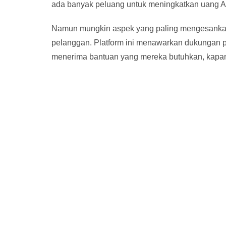
ada banyak peluang untuk meningkatkan uang 
Namun mungkin aspek yang paling mengesankan 
pelanggan. Platform ini menawarkan dukungan
menerima bantuan yang mereka butuhkan, kapa
seputar permainan atau memerlukan bantuan terk
berpengetahuan luas di Lintasanqq selalu siap
Jadi jika Anda siap untuk membuka potensi 
ke level berikutnya, platform game terbaik Lin
keadilan, bonus menarik, dan dukungan pelangga
para gamer yang serius ingin menang. Bergabung
kemenangan besar!
[ad_2]
PREV