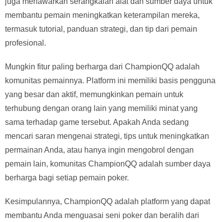
juga menawarkan serangkaian alat dan sumber daya untuk
membantu pemain meningkatkan keterampilan mereka,
termasuk tutorial, panduan strategi, dan tip dari pemain
profesional.
Mungkin fitur paling berharga dari ChampionQQ adalah
komunitas pemainnya. Platform ini memiliki basis pengguna
yang besar dan aktif, memungkinkan pemain untuk
terhubung dengan orang lain yang memiliki minat yang
sama terhadap game tersebut. Apakah Anda sedang
mencari saran mengenai strategi, tips untuk meningkatkan
permainan Anda, atau hanya ingin mengobrol dengan
pemain lain, komunitas ChampionQQ adalah sumber daya
berharga bagi setiap pemain poker.
Kesimpulannya, ChampionQQ adalah platform yang dapat
membantu Anda menguasai seni poker dan beralih dari