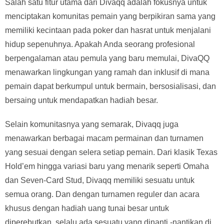
Salah satu fitur utama dari Divaqq adalah fokusnya untuk
menciptakan komunitas pemain yang berpikiran sama yang
memiliki kecintaan pada poker dan hasrat untuk menjalani
hidup sepenuhnya. Apakah Anda seorang profesional
berpengalaman atau pemula yang baru memulai, DivaQQ
menawarkan lingkungan yang ramah dan inklusif di mana
pemain dapat berkumpul untuk bermain, bersosialisasi, dan
bersaing untuk mendapatkan hadiah besar.
Selain komunitasnya yang semarak, Divaqq juga
menawarkan berbagai macam permainan dan turnamen
yang sesuai dengan selera setiap pemain. Dari klasik Texas
Hold’em hingga variasi baru yang menarik seperti Omaha
dan Seven-Card Stud, Divaqq memiliki sesuatu untuk
semua orang. Dan dengan turnamen reguler dan acara
khusus dengan hadiah uang tunai besar untuk
diperebutkan, selalu ada sesuatu yang dinanti -nantikan di