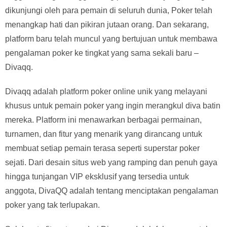
dikunjungi oleh para pemain di seluruh dunia, Poker telah
menangkap hati dan pikiran jutaan orang. Dan sekarang,
platform baru telah muncul yang bertujuan untuk membawa
pengalaman poker ke tingkat yang sama sekali baru –
Divaqq.
Divaqq adalah platform poker online unik yang melayani
khusus untuk pemain poker yang ingin merangkul diva batin
mereka. Platform ini menawarkan berbagai permainan,
turnamen, dan fitur yang menarik yang dirancang untuk
membuat setiap pemain terasa seperti superstar poker
sejati. Dari desain situs web yang ramping dan penuh gaya
hingga tunjangan VIP eksklusif yang tersedia untuk
anggota, DivaQQ adalah tentang menciptakan pengalaman
poker yang tak terlupakan.