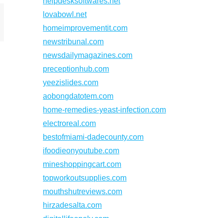
helpdesksoftwares.net
lovabowl.net
homeimprovementit.com
newstribunal.com
newsdailymagazines.com
preceptionhub.com
yeezislides.com
aobongdatotem.com
home-remedies-yeast-infection.com
electroreal.com
bestofmiami-dadecounty.com
ifoodieonyoutube.com
mineshoppingcart.com
topworkoutsupplies.com
mouthshutreviews.com
hirzadesalta.com