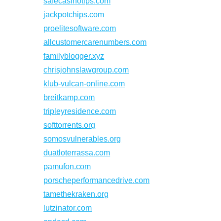
safecasinotips.com
jackpotchips.com
proelitesoftware.com
allcustomercarenumbers.com
familyblogger.xyz
chrisjohnslawgroup.com
klub-vulcan-online.com
breitkamp.com
tripleyresidence.com
softtorrents.org
somosvulnerables.org
duatloterrassa.com
pamufon.com
porscheperformancedrive.com
tamethekraken.org
lutzinator.com