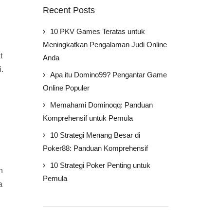
Recent Posts
10 PKV Games Teratas untuk
Meningkatkan Pengalaman Judi Online
t
Anda
i.
Apa itu Domino99? Pengantar Game
Online Populer
Memahami Dominoqq: Panduan
Komprehensif untuk Pemula
10 Strategi Menang Besar di
Poker88: Panduan Komprehensif
10 Strategi Poker Penting untuk
n
Pemula
a