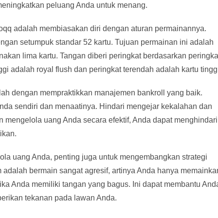
meningkatkan peluang Anda untuk menang.
moqq adalah membiasakan diri dengan aturan permainannya.
ngan setumpuk standar 52 kartu. Tujuan permainan ini adalah
akan lima kartu. Tangan diberi peringkat berdasarkan peringka
ggi adalah royal flush dan peringkat terendah adalah kartu tingg
alah dengan mempraktikkan manajemen bankroll yang baik.
nda sendiri dan menaatinya. Hindari mengejar kekalahan dan
 mengelola uang Anda secara efektif, Anda dapat menghindari
ikan.
la uang Anda, penting juga untuk mengembangkan strategi
 adalah bermain sangat agresif, artinya Anda hanya memainka
etika Anda memiliki tangan yang bagus. Ini dapat membantu And
rikan tekanan pada lawan Anda.