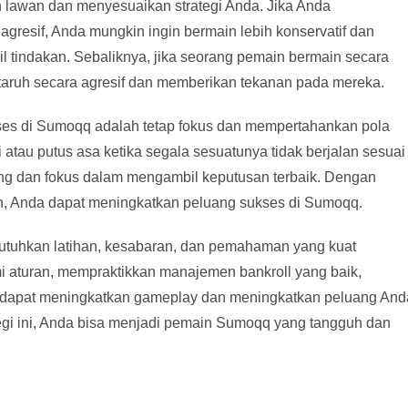
 lawan dan menyesuaikan strategi Anda. Jika Anda
resif, Anda mungkin ingin bermain lebih konservatif dan
tindakan. Sebaliknya, jika seorang pemain bermain secara
aruh secara agresif dan memberikan tekanan pada mereka.
sukses di Sumoqq adalah tetap fokus dan mempertahankan pola
si atau putus asa ketika segala sesuatunya tidak berjalan sesuai
ang dan fokus dalam mengambil keputusan terbaik. Dengan
uan, Anda dapat meningkatkan peluang sukses di Sumoqq.
uhkan latihan, kesabaran, dan pemahaman yang kuat
 aturan, mempraktikkan manajemen bankroll yang baik,
a dapat meningkatkan gameplay dan meningkatkan peluang And
egi ini, Anda bisa menjadi pemain Sumoqq yang tangguh dan