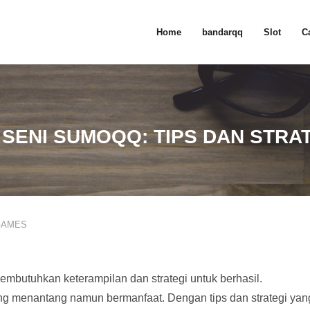
Home
bandarqq
Slot
C
SENI SUMOQQ: TIPS DAN STRA
GAMES
mbutuhkan keterampilan dan strategi untuk berhasil.
g menantang namun bermanfaat. Dengan tips dan strategi yan