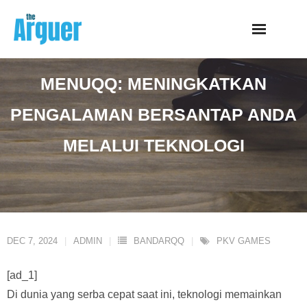
Skip
to
content
MENUQQ: MENINGKATKAN
PENGALAMAN BERSANTAP ANDA
MELALUI TEKNOLOGI
DEC 7, 2024
ADMIN
BANDARQQ
PKV GAMES
[ad_1]
Di dunia yang serba cepat saat ini, teknologi memainkan