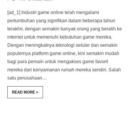
[ad_1] Industri game online telah mengalami
pertumbuhan yang signifikan dalam beberapa tahun
terakhir, dengan semakin banyak orang yang beralih ke
internet untuk memenuhi kebutuhan game mereka.
Dengan meningkatnya teknologi seluler dan semakin
populernya platform game online, kini semakin mudah
bagi para pemain untuk mengakses game favorit
mereka dari kenyamanan rumah mereka sendiri. Salah
satu perusahaan
…
READ MORE