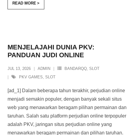
READ MORE
MENJELAJAHI DUNIA PKV:
PANDUAN JUDI ONLINE
JUL 13, 2026
ADMIN
BANDARQQ
,
SLOT
PKV GAMES
,
SLOT
[ad_1] Dalam beberapa tahun terakhir, perjudian online
menjadi semakin populer, dengan banyak sekali situs
web yang menawarkan beragam pilihan permainan dan
taruhan. Salah satu platform perjudian online terpopuler
adalah PKV, jaringan situs perjudian online yang
menawarkan beragam permainan dan pilihan taruhan.