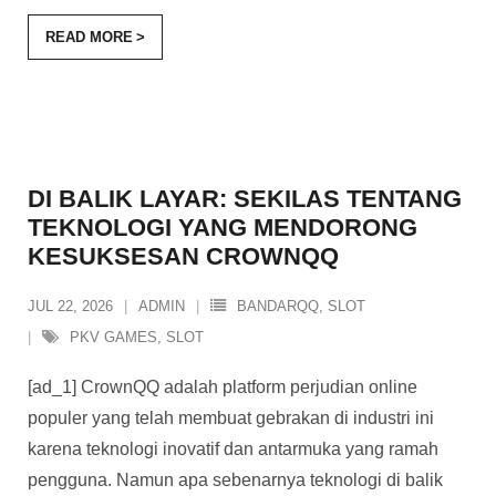
READ MORE
DI BALIK LAYAR: SEKILAS TENTANG
TEKNOLOGI YANG MENDORONG
KESUKSESAN CROWNQQ
JUL 22, 2026
ADMIN
BANDARQQ
,
SLOT
PKV GAMES
,
SLOT
[ad_1] CrownQQ adalah platform perjudian online
populer yang telah membuat gebrakan di industri ini
karena teknologi inovatif dan antarmuka yang ramah
pengguna. Namun apa sebenarnya teknologi di balik