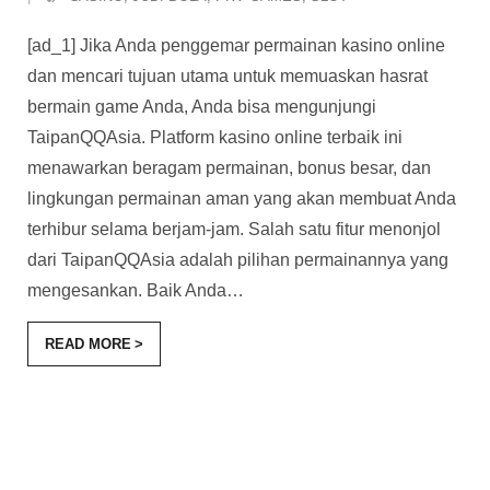
[ad_1] Jika Anda penggemar permainan kasino online
dan mencari tujuan utama untuk memuaskan hasrat
bermain game Anda, Anda bisa mengunjungi
TaipanQQAsia. Platform kasino online terbaik ini
menawarkan beragam permainan, bonus besar, dan
lingkungan permainan aman yang akan membuat Anda
terhibur selama berjam-jam. Salah satu fitur menonjol
dari TaipanQQAsia adalah pilihan permainannya yang
mengesankan. Baik Anda
…
READ MORE