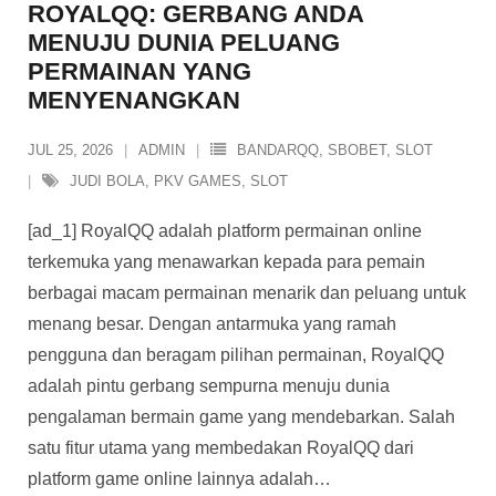
ROYALQQ: GERBANG ANDA
MENUJU DUNIA PELUANG
PERMAINAN YANG
MENYENANGKAN
JUL 25, 2026
ADMIN
BANDARQQ
,
SBOBET
,
SLOT
JUDI BOLA
,
PKV GAMES
,
SLOT
[ad_1] RoyalQQ adalah platform permainan online
terkemuka yang menawarkan kepada para pemain
berbagai macam permainan menarik dan peluang untuk
menang besar. Dengan antarmuka yang ramah
pengguna dan beragam pilihan permainan, RoyalQQ
adalah pintu gerbang sempurna menuju dunia
pengalaman bermain game yang mendebarkan. Salah
satu fitur utama yang membedakan RoyalQQ dari
platform game online lainnya adalah
…