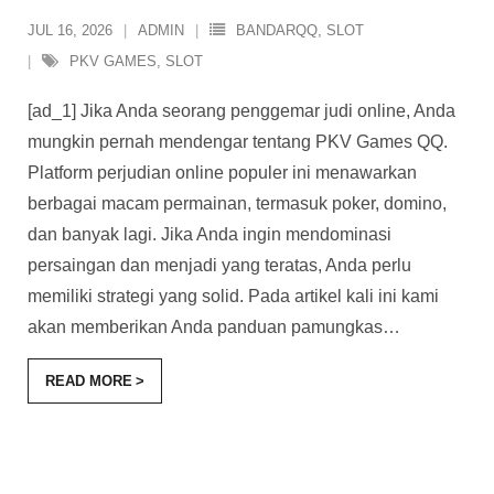
JUL 16, 2026
ADMIN
BANDARQQ
,
SLOT
PKV GAMES
,
SLOT
[ad_1] Jika Anda seorang penggemar judi online, Anda
mungkin pernah mendengar tentang PKV Games QQ.
Platform perjudian online populer ini menawarkan
berbagai macam permainan, termasuk poker, domino,
dan banyak lagi. Jika Anda ingin mendominasi
persaingan dan menjadi yang teratas, Anda perlu
memiliki strategi yang solid. Pada artikel kali ini kami
akan memberikan Anda panduan pamungkas
…
READ MORE