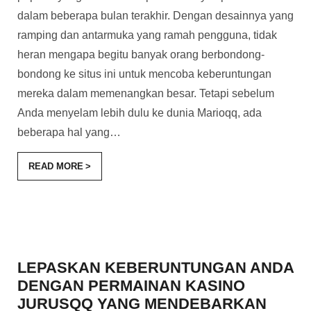
dalam beberapa bulan terakhir. Dengan desainnya yang
ramping dan antarmuka yang ramah pengguna, tidak
heran mengapa begitu banyak orang berbondong-
bondong ke situs ini untuk mencoba keberuntungan
mereka dalam memenangkan besar. Tetapi sebelum
Anda menyelam lebih dulu ke dunia Marioqq, ada
beberapa hal yang
…
READ MORE
LEPASKAN KEBERUNTUNGAN ANDA
DENGAN PERMAINAN KASINO
JURUSQQ YANG MENDEBARKAN