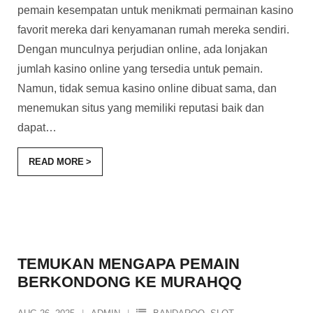
pemain kesempatan untuk menikmati permainan kasino
favorit mereka dari kenyamanan rumah mereka sendiri.
Dengan munculnya perjudian online, ada lonjakan
jumlah kasino online yang tersedia untuk pemain.
Namun, tidak semua kasino online dibuat sama, dan
menemukan situs yang memiliki reputasi baik dan
dapat
…
READ MORE
TEMUKAN MENGAPA PEMAIN
BERKONDONG KE MURAHQQ