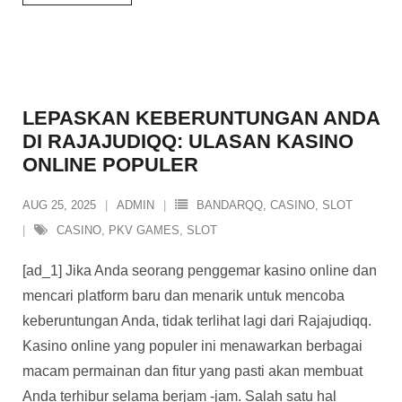
LEPASKAN KEBERUNTUNGAN ANDA
DI RAJAJUDIQQ: ULASAN KASINO
ONLINE POPULER
AUG 25, 2025
ADMIN
BANDARQQ
,
CASINO
,
SLOT
CASINO
,
PKV GAMES
,
SLOT
[ad_1] Jika Anda seorang penggemar kasino online dan
mencari platform baru dan menarik untuk mencoba
keberuntungan Anda, tidak terlihat lagi dari Rajajudiqq.
Kasino online yang populer ini menawarkan berbagai
macam permainan dan fitur yang pasti akan membuat
Anda terhibur selama berjam -jam. Salah satu hal