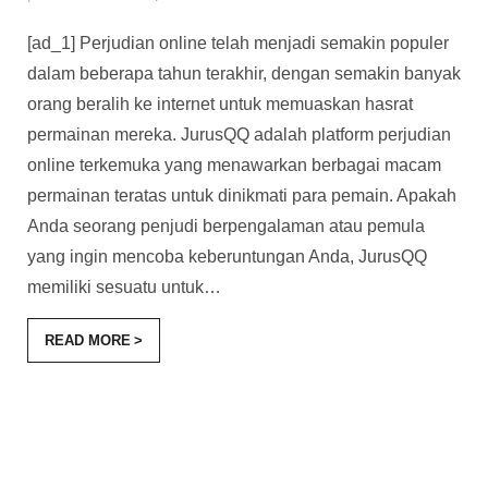
[ad_1] Perjudian online telah menjadi semakin populer
dalam beberapa tahun terakhir, dengan semakin banyak
orang beralih ke internet untuk memuaskan hasrat
permainan mereka. JurusQQ adalah platform perjudian
online terkemuka yang menawarkan berbagai macam
permainan teratas untuk dinikmati para pemain. Apakah
Anda seorang penjudi berpengalaman atau pemula
yang ingin mencoba keberuntungan Anda, JurusQQ
memiliki sesuatu untuk
…
READ MORE