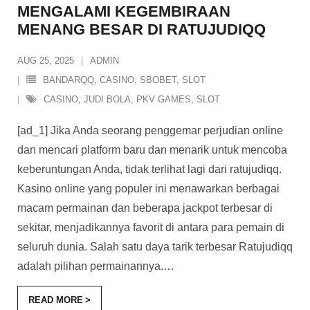
MENGALAMI KEGEMBIRAAN
MENANG BESAR DI RATUJUDIQQ
AUG 25, 2025
ADMIN
BANDARQQ
,
CASINO
,
SBOBET
,
SLOT
CASINO
,
JUDI BOLA
,
PKV GAMES
,
SLOT
[ad_1] Jika Anda seorang penggemar perjudian online
dan mencari platform baru dan menarik untuk mencoba
keberuntungan Anda, tidak terlihat lagi dari ratujudiqq.
Kasino online yang populer ini menawarkan berbagai
macam permainan dan beberapa jackpot terbesar di
sekitar, menjadikannya favorit di antara para pemain di
seluruh dunia. Salah satu daya tarik terbesar Ratujudiqq
adalah pilihan permainannya.
…
READ MORE