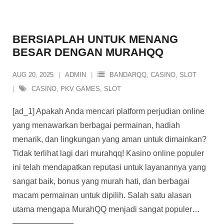
BERSIAPLAH UNTUK MENANG
BESAR DENGAN MURAHQQ
AUG 20, 2025
ADMIN
BANDARQQ
,
CASINO
,
SLOT
CASINO
,
PKV GAMES
,
SLOT
[ad_1] Apakah Anda mencari platform perjudian online
yang menawarkan berbagai permainan, hadiah
menarik, dan lingkungan yang aman untuk dimainkan?
Tidak terlihat lagi dari murahqq! Kasino online populer
ini telah mendapatkan reputasi untuk layanannya yang
sangat baik, bonus yang murah hati, dan berbagai
macam permainan untuk dipilih. Salah satu alasan
utama mengapa MurahQQ menjadi sangat populer
…