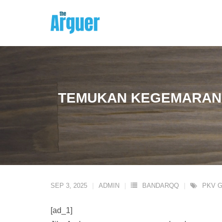
Skip
to
content
TEMUKAN KEGEMARAN 
SEP 3, 2025
ADMIN
BANDARQQ
PKV 
[ad_1]