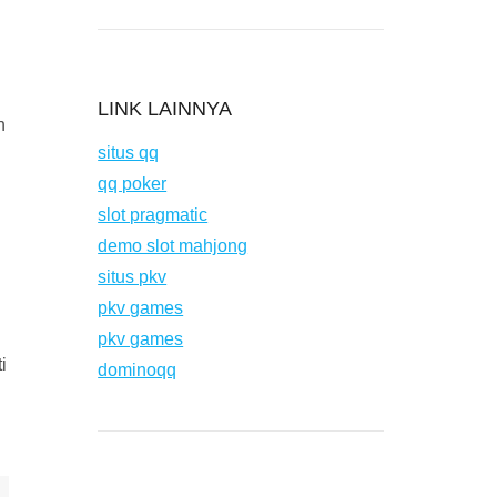
LINK LAINNYA
n
situs qq
qq poker
slot pragmatic
demo slot mahjong
situs pkv
pkv games
pkv games
i
dominoqq