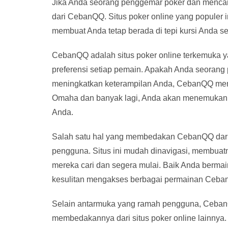
Jika Anda seorang penggemar poker dan mencari 
dari CebanQQ. Situs poker online yang popule
membuat Anda tetap berada di tepi kursi Anda s
CebanQQ adalah situs poker online terkemuka 
preferensi setiap pemain. Apakah Anda seorang
meningkatkan keterampilan Anda, CebanQQ memil
Omaha dan banyak lagi, Anda akan menemukan p
Anda.
Salah satu hal yang membedakan CebanQQ dari 
pengguna. Situs ini mudah dinavigasi, membua
mereka cari dan segera mulai. Baik Anda bermain
kesulitan mengakses berbagai permainan Ceba
Selain antarmuka yang ramah pengguna, CebanQ
membedakannya dari situs poker online lainnya.