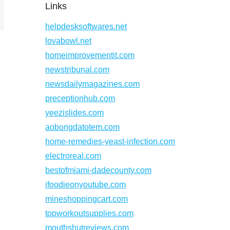
Links
helpdesksoftwares.net
lovabowl.net
homeimprovementit.com
newstribunal.com
newsdailymagazines.com
preceptionhub.com
yeezislides.com
aobongdatotem.com
home-remedies-yeast-infection.com
electroreal.com
bestofmiami-dadecounty.com
ifoodieonyoutube.com
mineshoppingcart.com
topworkoutsupplies.com
mouthshutreviews.com