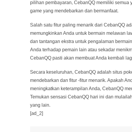
pilihan pembayaran, CebanQQ memiliki semua 
game yang mendebarkan dan bermanfaat.
Salah satu fitur paling menarik dari CebanQQ 
memungkinkan Anda untuk bermain melawan law
dan tantangan ekstra untuk pengalaman bermain
Anda terhadap pemain lain atau sekadar menikm
CebanQQ pasti akan membuat Anda kembali lag
Secara keseluruhan, CebanQQ adalah situs poke
mendebarkan dan fitur -fitur menarik. Apakah A
meningkatkan keterampilan Anda, CebanQQ mem
Temukan sensasi CebanQQ hari ini dan mulailah
yang lain.
[ad_2]