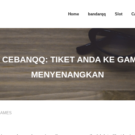
Home
bandarqq
Slot
C
CEBANQQ: TIKET ANDA KE GAM
MENYENANGKAN
GAMES