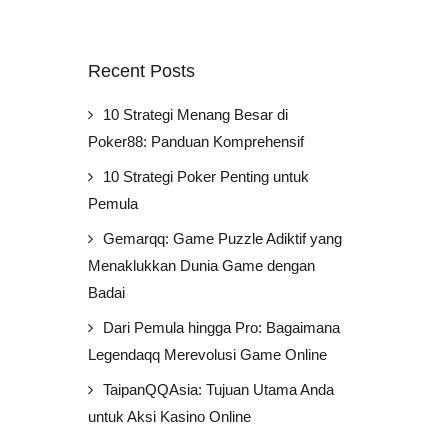
Recent Posts
10 Strategi Menang Besar di
Poker88: Panduan Komprehensif
10 Strategi Poker Penting untuk
Pemula
Gemarqq: Game Puzzle Adiktif yang
Menaklukkan Dunia Game dengan
Badai
Dari Pemula hingga Pro: Bagaimana
Legendaqq Merevolusi Game Online
TaipanQQAsia: Tujuan Utama Anda
untuk Aksi Kasino Online