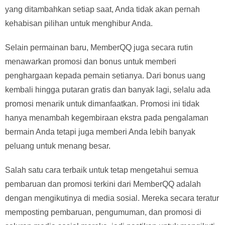
yang ditambahkan setiap saat, Anda tidak akan pernah
kehabisan pilihan untuk menghibur Anda.
Selain permainan baru, MemberQQ juga secara rutin
menawarkan promosi dan bonus untuk memberi
penghargaan kepada pemain setianya. Dari bonus uang
kembali hingga putaran gratis dan banyak lagi, selalu ada
promosi menarik untuk dimanfaatkan. Promosi ini tidak
hanya menambah kegembiraan ekstra pada pengalaman
bermain Anda tetapi juga memberi Anda lebih banyak
peluang untuk menang besar.
Salah satu cara terbaik untuk tetap mengetahui semua
pembaruan dan promosi terkini dari MemberQQ adalah
dengan mengikutinya di media sosial. Mereka secara teratur
memposting pembaruan, pengumuman, dan promosi di