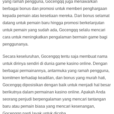
yang ramah pengguna, Gocengqq juga menawarkan
berbagai bonus dan promosi untuk memberi penghargaan
kepada pemain atas kesetiaan mereka. Dari bonus selamat
datang untuk pemain baru hingga promosi berkelanjutan
untuk pemain yang sudah ada, Gocengqq selalu mencari
cara untuk meningkatkan pengalaman bermain game bagi
penggunanya.
Secara keseluruhan, Gocengqq tentu saja membuat nama
untuk dirinya sendiri di dunia game kasino online. Dengan
berbagai permainannya, antarmuka yang ramah pengguna,
komitmen terhadap keadilan, dan bonus yang murah hati,
Gocengqq diposisikan dengan baik untuk menjadi hal besar
berikutnya dalam permainan kasino online. Apakah Anda
seorang penjudi berpengalaman yang mencari tantangan
baru atau pemain biasa yang mencari kesenangan,
Gocengqq pasti layak untuk dicoba.