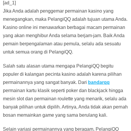
[ad_1]
Jika Anda adalah penggemar permainan kasino yang
menegangkan, maka PelangiQQ adalah tujuan utama Anda.
Kasino online ini menawarkan berbagai macam permainan
yang akan menghibur Anda selama berjam-jam. Baik Anda
pemain berpengalaman atau pemula, selalu ada sesuatu
untuk semua orang di PelangiQQ.
Salah satu alasan utama mengapa PelangiQQ begitu
populer di kalangan pecinta kasino adalah karena pilihan
permainannya yang sangat banyak. Dari
bandarqq
permainan kartu klasik seperti poker dan blackjack hingga
mesin slot dan permainan roulette yang menarik, selalu ada
banyak pilihan untuk dipilih. Artinya, Anda tidak akan pernah
bosan memainkan game yang sama berulang kali.
Selain variasi permainannya yang beragam, PelangiQQ