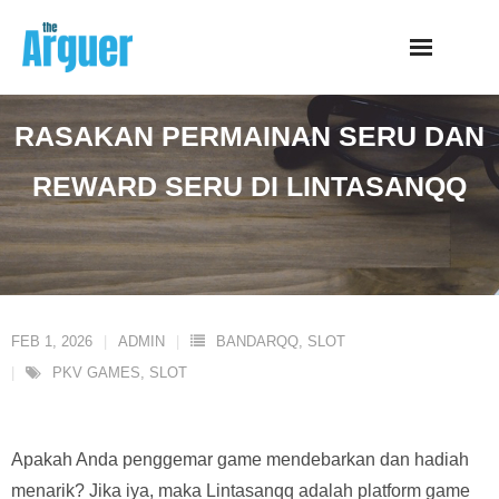
Skip
to
content
RASAKAN PERMAINAN SERU DAN
REWARD SERU DI LINTASANQQ
FEB 1, 2026
ADMIN
BANDARQQ
,
SLOT
PKV GAMES
,
SLOT
Apakah Anda penggemar game mendebarkan dan hadiah
menarik? Jika iya, maka Lintasanqq adalah platform game