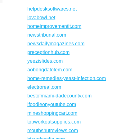
helpdesksoftwares.net
lovabowl.net
homeimprovementit.com
newstribunal.com
newsdailymagazines.com
preceptionhub.com
yeezislides.com
aobongdatotem.com
home-remedies-yeast-infection.com
electroreal.com
bestofmiami-dadecounty.com
ifoodieonyoutube.com
mineshoppingcart.com
topworkoutsupplies.com
mouthshutreviews.com