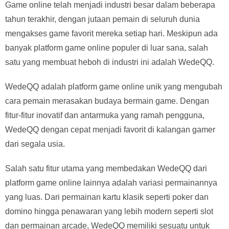
Game online telah menjadi industri besar dalam beberapa
tahun terakhir, dengan jutaan pemain di seluruh dunia
mengakses game favorit mereka setiap hari. Meskipun ada
banyak platform game online populer di luar sana, salah
satu yang membuat heboh di industri ini adalah WedeQQ.
WedeQQ adalah platform game online unik yang mengubah
cara pemain merasakan budaya bermain game. Dengan
fitur-fitur inovatif dan antarmuka yang ramah pengguna,
WedeQQ dengan cepat menjadi favorit di kalangan gamer
dari segala usia.
Salah satu fitur utama yang membedakan WedeQQ dari
platform game online lainnya adalah variasi permainannya
yang luas. Dari permainan kartu klasik seperti poker dan
domino hingga penawaran yang lebih modern seperti slot
dan permainan arcade, WedeQQ memiliki sesuatu untuk