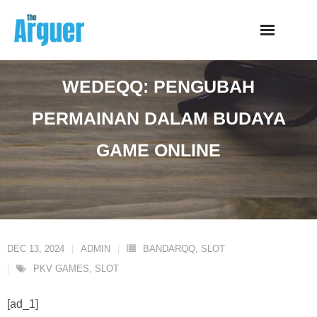
Skip
to
content
WEDEQQ: PENGUBAH
PERMAINAN DALAM BUDAYA
GAME ONLINE
DEC 13, 2024
ADMIN
BANDARQQ
,
SLOT
PKV GAMES
,
SLOT
[ad_1]